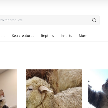
pets
Sea creatures
Reptiles
Insects
More