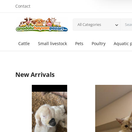
Contact
All Categories
Cattle
Small livestock
Pets
Poultry
Aquatic 
New Arrivals