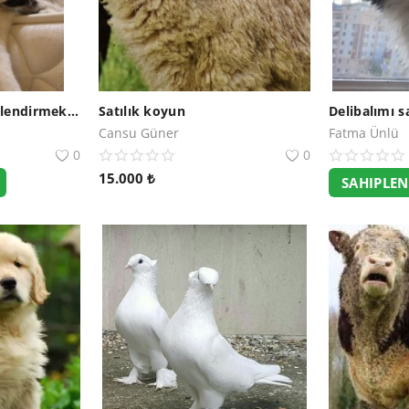
British kedimi sahiplendirmek istiyorum
Satılık koyun
Delibalımı 
Cansu Güner
Fatma Ünlü
0
0
15.000
₺
SAHIPLE