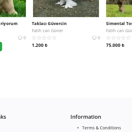
iriyorum
Taklacı Güvercin
Simental To
Fatih can Güner
Fatih can Gü
0
0
1.200
₺
75.000
₺
nks
Information
e
Terms & Conditions