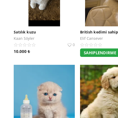
Satılık kuzu
Kaan Söyler
Elif Cansever
0
10.000
₺
SAHIPLENDIRME