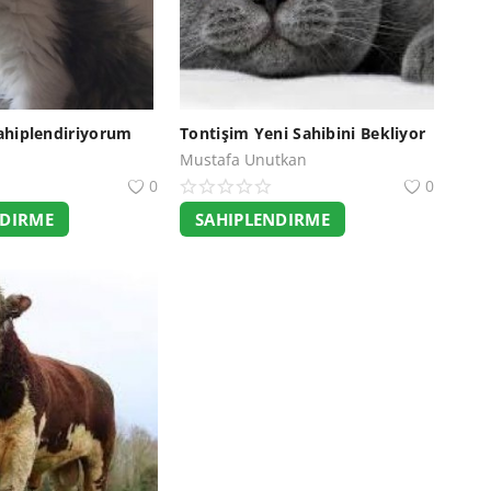
sahiplendiriyorum
Tontişim Yeni Sahibini Bekliyor
Mustafa Unutkan
0
0
NDIRME
SAHIPLENDIRME