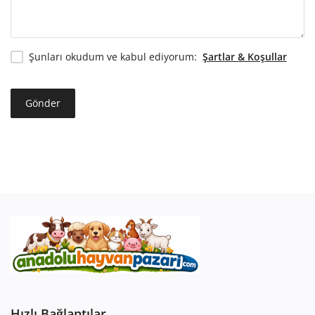
Giriş Yap
Kayıt Ol
Şunları okudum ve kabul ediyorum:
Şartlar & Koşullar
Konum
Gönder
Turkish
Hızlı Bağlantılar